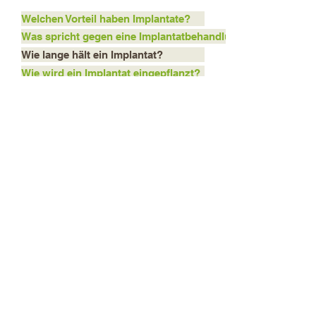
Welchen Vorteil haben Implantate?
Was spricht gegen eine Implantatbehandlung?
Wie lange hält ein Implantat?
Wie wird ein Implantat eingepflanzt?
Wie schmerzhaft ist die Implantation?
Wie lange ist die Einheilzeit?
Wie viel kostet ein Implantat?
Prinzipiell kann ein Implantat, wie ein
natürlicher Zahn, ein Leben lang halten.
Entscheidend für die
Lebensdauer von Implantaten ist eine
gute Mundhygiene. Schlechte
Mundhygiene und das Rauchen
können den Behandlungserfolg in Frage
stellen.
Behandlungszeiten:
Montag - Freitag nach Vereinbarung