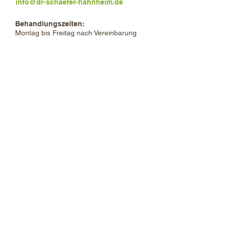
info@dr-schaefer-hahnheim.de
Behandlungszeiten:
Montag bis Freitag nach Vereinbarung
Behandlungszeiten:
Montag - Freitag nach Vereinbarung
Tel.:
0 67 37 - 95 10
Fax:
0 67 37 - 95 20
E-Mail:
info@dr-schaefer-hahnheim.de
Impressum