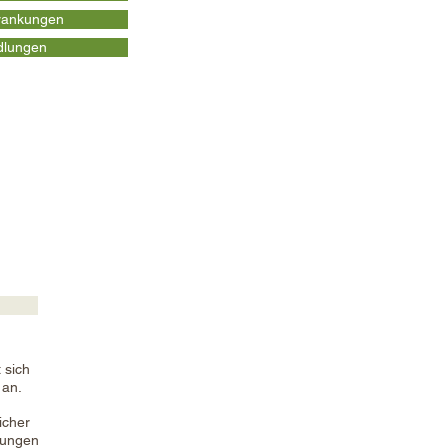
krankungen
dlungen
 sich
 an.
licher
hungen