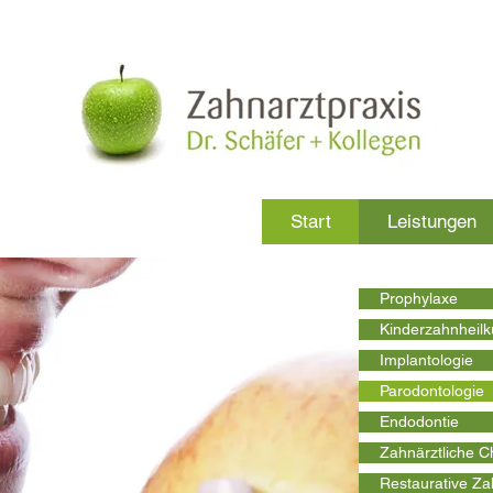
Start
Leistungen
Prophylaxe
Kinderzahnheil
Implantologie
Parodontologie
Endodontie
Zahnärztliche Ch
Restaurative Za