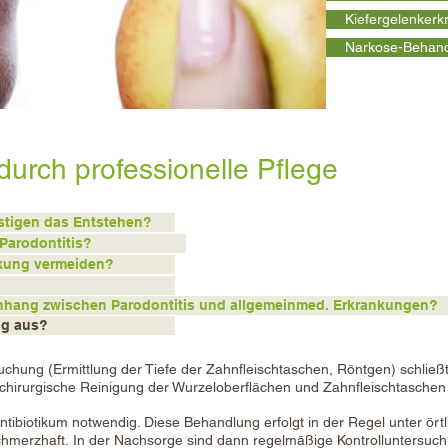
Kiefergelenker
Narkose-Behan
urch professionelle Pflege
stigen das Entstehen?
Parodontitis?
nkung vermeiden?
nhang zwischen Parodontitis und allgemeinmed. Erkrankungen?
ng aus?
chung (Ermittlung der Tiefe der Zahnfleisch
taschen, Röntgen) schließt
tchirurgische
Reinigung der Wurzeloberflächen und Zahnfleischtaschen
 Antibiotikum notwendig. Diese Behandlung er
folgt in der Regel unter ört
chmerzhaft.
In der Nachsorge sind dann regelmäßige Kontrolluntersuc